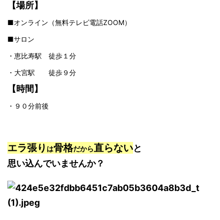
【場所】
■オンライン（無料テレビ電話
ZOOM）
■サロン
・恵比寿駅 徒歩１分
・大宮駅 徒歩９分
【時間】
・９０分前後
エラ張り
骨格
直らない
と
は
だから
思い込んでいませんか？