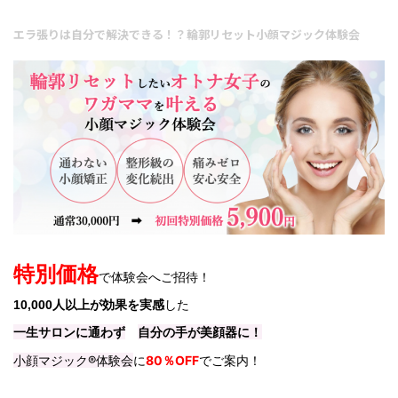
エラ張りは自分で解決できる！？輪郭リセット小顔マジック体験会
特別価格
で体験会へご招待！
を実感
10,000人以上が効果
した
一生サロンに通わず
自分の手が美顔器に！
小顔マジック®︎体験会
に
80％OFF
でご案内！