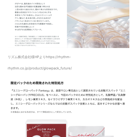
リズム株式会社様HPよりhttps://rhythm-
rhythm.co.jp/product/glowpack_future/