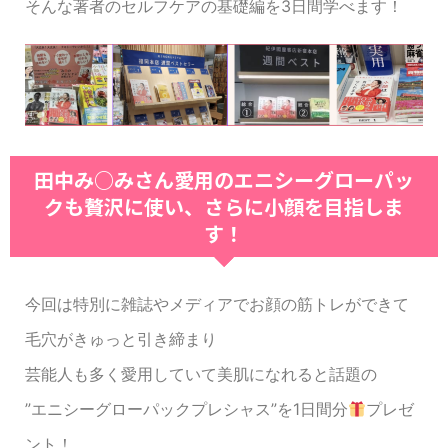
そんな著者のセルフケアの基礎編を3日間学べます！
田中み○みさん愛用のエニシーグローパッ
クも贅沢に使い、さらに小顔を目指しま
す！
今回は特別に雑誌やメディアでお顔の筋トレができて
毛穴がきゅっと引き締まり
芸能人も多く愛用していて美肌になれると話題の
”エニシーグローパックプレシャス”を1日間分
プレゼ
ント！