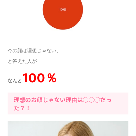
今の顔は理想じゃない、
と答えた人が
100％
なんと
理想のお顔じゃない理由は◯◯◯だっ
た？！