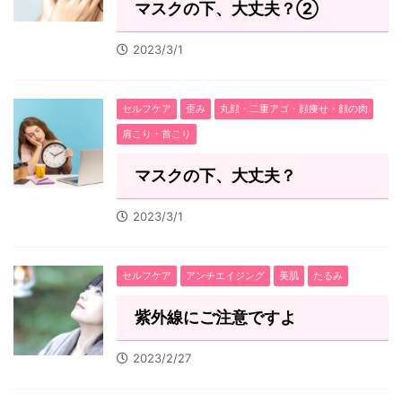
マスクの下、大丈夫？②
2023/3/1
セルフケア
歪み
丸顔・二重アゴ・顔痩せ・顔の肉
肩こり・首こり
マスクの下、大丈夫？
2023/3/1
セルフケア
アンチエイジング
美肌
たるみ
紫外線にご注意ですよ
2023/2/27