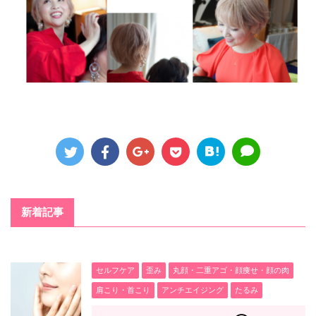
新着記事
セルフケア
歪み
丸顔・二重アゴ・顔痩せ・顔の肉
肩こり・首こり
アンチエイジング
たるみ