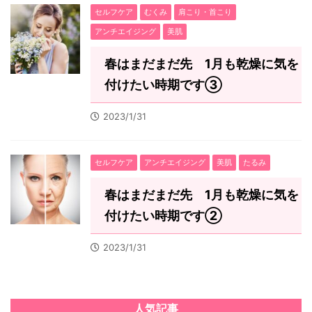
セルフケア
むくみ
肩こり・首こり
アンチエイジング
美肌
春はまだまだ先 1月も乾燥に気を
付けたい時期です③
2023/1/31
セルフケア
アンチエイジング
美肌
たるみ
春はまだまだ先 1月も乾燥に気を
付けたい時期です②
2023/1/31
人気記事