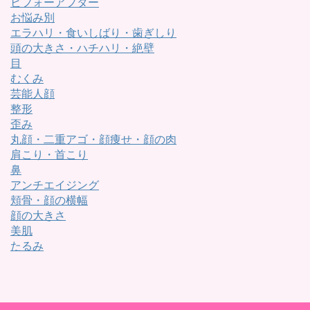
ビフォーアフター
お悩み別
エラハリ・食いしばり・歯ぎしり
頭の大きさ・ハチハリ・絶壁
目
むくみ
芸能人顔
整形
歪み
丸顔・二重アゴ・顔痩せ・顔の肉
肩こり・首こり
鼻
アンチエイジング
頬骨・顔の横幅
顔の大きさ
美肌
たるみ