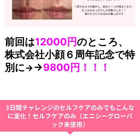
前回は
12000円
のところ、
株式会社小顔６周年記念で特
別に
→
9800円！！！
→
3日間チャレンジのセルフケアのみでもこんな
に変化！セルフケアのみ（エニシーグローパ
ック未使用）