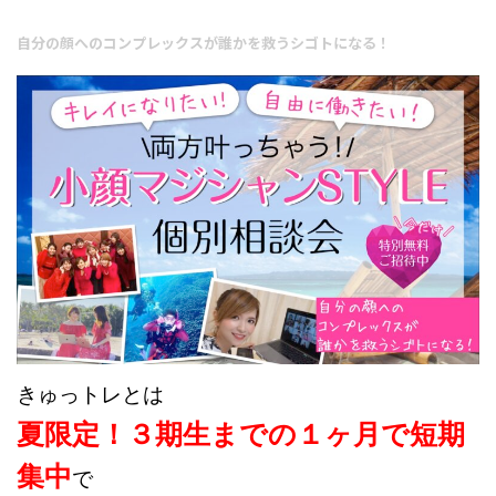
自分の顔へのコンプレックスが誰かを救うシゴトになる！
きゅっトレとは
夏限定！３期生までの１ヶ月で短期
集中
で