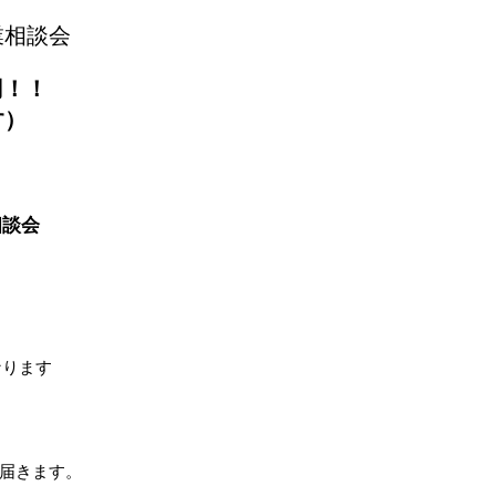
業相談会
円
！！
す）
相談会
なります
届きます。