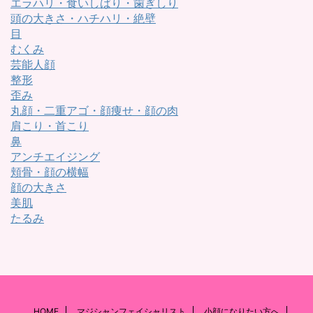
エラハリ・食いしばり・歯ぎしり
頭の大きさ・ハチハリ・絶壁
目
むくみ
芸能人顔
整形
歪み
丸顔・二重アゴ・顔痩せ・顔の肉
肩こり・首こり
鼻
アンチエイジング
頬骨・顔の横幅
顔の大きさ
美肌
たるみ
HOME
マジシャンフェイシャリスト
小顔になりたい方へ