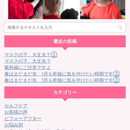
最近の投稿
マスクの下、大丈夫？②
マスクの下、大丈夫？
紫外線にご注意ですよ
春はまだまだ先 1月も乾燥に気を付けたい時期です③
春はまだまだ先 1月も乾燥に気を付けたい時期です②
カテゴリー
セルフケア
お客様の声
ビフォーアフター
お悩み別