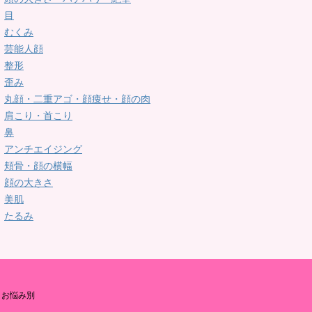
目
むくみ
芸能人顔
整形
歪み
丸顔・二重アゴ・顔痩せ・顔の肉
肩こり・首こり
鼻
アンチエイジング
頬骨・顔の横幅
顔の大きさ
美肌
たるみ
お悩み別