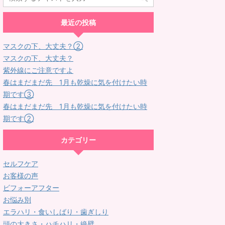
最近の投稿
マスクの下、大丈夫？②
マスクの下、大丈夫？
紫外線にご注意ですよ
春はまだまだ先 1月も乾燥に気を付けたい時
期です③
春はまだまだ先 1月も乾燥に気を付けたい時
期です②
カテゴリー
セルフケア
お客様の声
ビフォーアフター
お悩み別
エラハリ・食いしばり・歯ぎしり
頭の大きさ・ハチハリ・絶壁