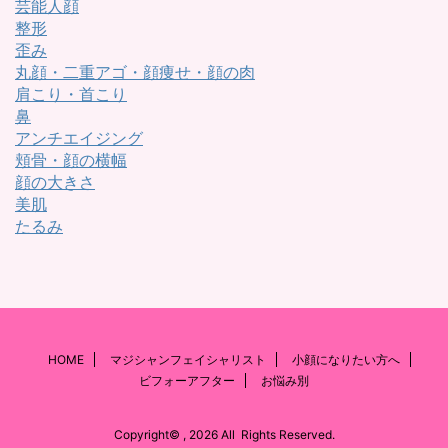
芸能人顔
整形
歪み
丸顔・二重アゴ・顔痩せ・顔の肉
肩こり・首こり
鼻
アンチエイジング
頬骨・顔の横幅
顔の大きさ
美肌
たるみ
HOME
マジシャンフェイシャリスト
小顔になりたい方へ
ビフォーアフター
お悩み別
Copyright© , 2026 All Rights Reserved.