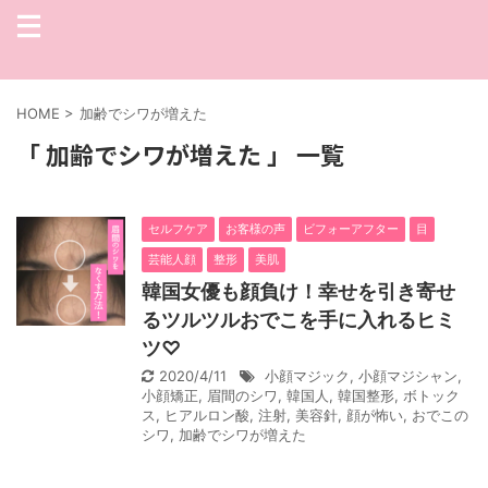
HOME
>
加齢でシワが増えた
「 加齢でシワが増えた 」 一覧
セルフケア
お客様の声
ビフォーアフター
目
芸能人顔
整形
美肌
韓国女優も顔負け！幸せを引き寄せ
るツルツルおでこを手に入れるヒミ
ツ♡
2020/4/11
小顔マジック
,
小顔マジシャン
,
小顔矯正
,
眉間のシワ
,
韓国人
,
韓国整形
,
ボトック
ス
,
ヒアルロン酸
,
注射
,
美容針
,
顔が怖い
,
おでこの
シワ
,
加齢でシワが増えた