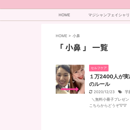
HOME
マジシャンフェイシャリ
ト
HOME
>
小鼻
「 小鼻 」 一覧
セルフケア
１万2400人が
のルール
2020/12/23
芋
＼無料小冊子プレゼント
こちらからどうぞ▽▽ 