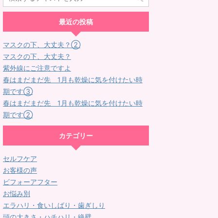
最近の投稿
マスクの下、大丈夫？②
マスクの下、大丈夫？
紫外線にご注意ですよ
春はまだまだ先 1月も乾燥に気を付けたい時
期です③
春はまだまだ先 1月も乾燥に気を付けたい時
期です②
カテゴリー
セルフケア
お客様の声
ビフォーアフター
お悩み別
エラハリ・食いしばり・歯ぎしり
頭の大きさ・ハチハリ・絶壁