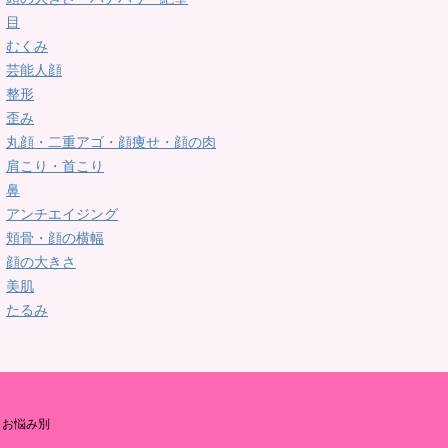
目
むくみ
芸能人顔
整形
歪み
丸顔・二重アゴ・顔痩せ・顔の肉
肩こり・首こり
鼻
アンチエイジング
頬骨・顔の横幅
顔の大きさ
美肌
たるみ
お悩み別