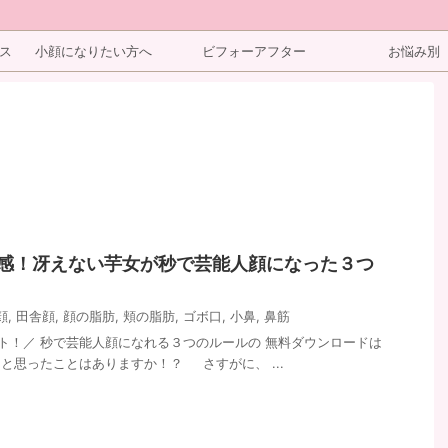
ス
小顔になりたい方へ
ビフォーアフター
お悩み別
実感！冴えない芋女が秒で芸能人顔になった３つ
顔
,
田舎顔
,
顔の脂肪
,
頬の脂肪
,
ゴボ口
,
小鼻
,
鼻筋
！／ 秒で芸能人顔になれる３つのルールの 無料ダウンロードは
と思ったことはありますか！？ さすがに、 ...