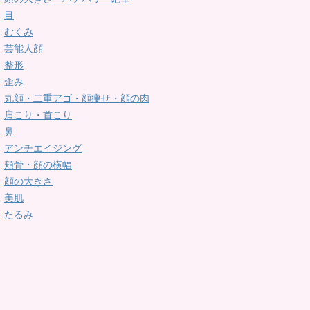
目
むくみ
芸能人顔
整形
歪み
丸顔・二重アゴ・顔痩せ・顔の肉
肩こり・首こり
鼻
アンチエイジング
頬骨・顔の横幅
顔の大きさ
美肌
たるみ