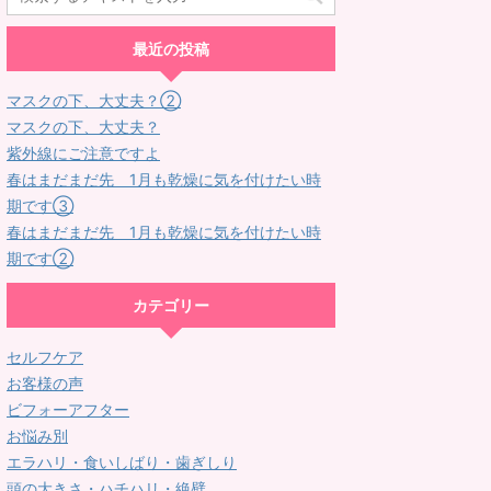
最近の投稿
マスクの下、大丈夫？②
マスクの下、大丈夫？
紫外線にご注意ですよ
春はまだまだ先 1月も乾燥に気を付けたい時
期です③
春はまだまだ先 1月も乾燥に気を付けたい時
期です②
カテゴリー
セルフケア
お客様の声
ビフォーアフター
お悩み別
エラハリ・食いしばり・歯ぎしり
頭の大きさ・ハチハリ・絶壁