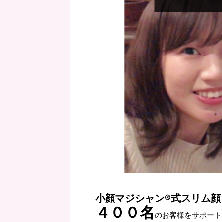
小顔マジシャン®︎式スリム
４００名
のお客様をサポート