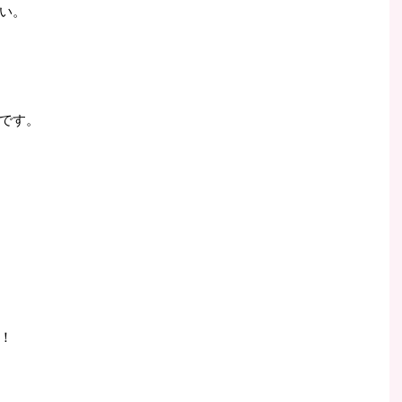
い。
です。
！
！