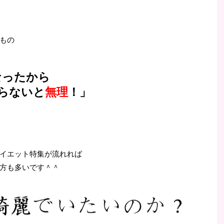
もの
なったから
らないと
無理
！」
イエット特集が流れれば
方も多いです＾＾