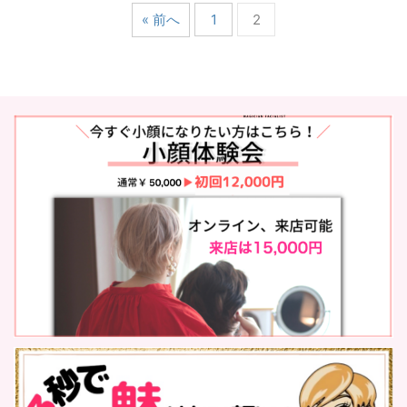
« 前へ
1
2