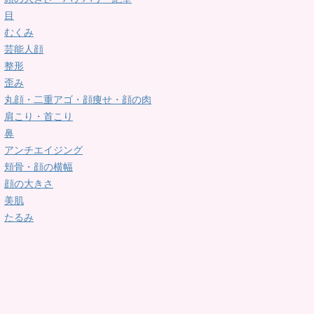
目
むくみ
芸能人顔
整形
歪み
丸顔・二重アゴ・顔痩せ・顔の肉
肩こり・首こり
鼻
アンチエイジング
頬骨・顔の横幅
顔の大きさ
美肌
たるみ