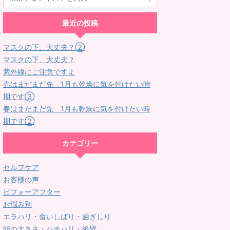
最近の投稿
マスクの下、大丈夫？②
マスクの下、大丈夫？
紫外線にご注意ですよ
春はまだまだ先 1月も乾燥に気を付けたい時
期です③
春はまだまだ先 1月も乾燥に気を付けたい時
期です②
カテゴリー
セルフケア
お客様の声
ビフォーアフター
お悩み別
エラハリ・食いしばり・歯ぎしり
頭の大きさ・ハチハリ・絶壁