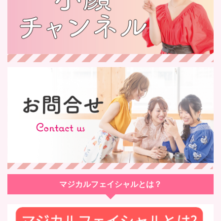
マジカルフェイシャルとは？