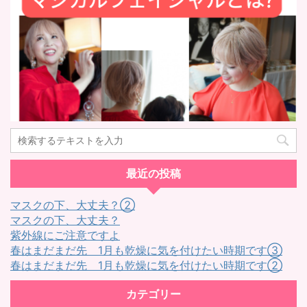
最近の投稿
マスクの下、大丈夫？②
マスクの下、大丈夫？
紫外線にご注意ですよ
春はまだまだ先 1月も乾燥に気を付けたい時期です③
春はまだまだ先 1月も乾燥に気を付けたい時期です②
カテゴリー