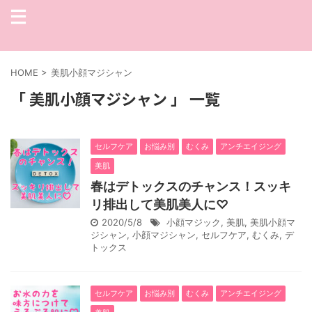
HOME
>
美肌小顔マジシャン
「 美肌小顔マジシャン 」 一覧
セルフケア
お悩み別
むくみ
アンチエイジング
美肌
春はデトックスのチャンス！スッキ
リ排出して美肌美人に♡
2020/5/8
小顔マジック
,
美肌
,
美肌小顔マ
ジシャン
,
小顔マジシャン
,
セルフケア
,
むくみ
,
デ
トックス
セルフケア
お悩み別
むくみ
アンチエイジング