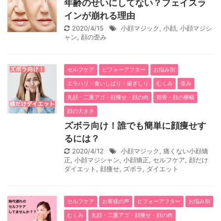
年齢のせいにしてない？フェイスラ
インが崩れる理由
2020/4/15
小顔マジック
,
小顔
,
小顔マジシ
ャン
,
顔の歪み
セルフケア
ビフォーアフター
お悩み別
エラハリ・食いしばり・歯ぎしり
むくみ
歪み
丸顔・二重アゴ・顔痩せ・顔の肉
頬骨・顔の横幅
顔の大きさ
ズボラ向け！誰でも簡単に顔痩せす
るには？
2020/4/12
小顔マジック
,
痛くない小顔矯
正
,
小顔マジシャン
,
小顔矯正
,
セルフケア
,
顔だけ
ダイエット
,
顔痩せ
,
ズボラ
,
ダイエット
セルフケア
お客様の声
ビフォーアフター
お悩み別
むくみ
丸顔・二重アゴ・顔痩せ・顔の肉