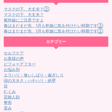
マスクの下、大丈夫？②
マスクの下、大丈夫？
紫外線にご注意ですよ
春はまだまだ先 1月も乾燥に気を付けたい時期です③
春はまだまだ先 1月も乾燥に気を付けたい時期です②
カテゴリー
セルフケア
お客様の声
ビフォーアフター
お悩み別
エラハリ・食いしばり・歯ぎしり
頭の大きさ・ハチハリ・絶壁
目
むくみ
芸能人顔
整形
歪み