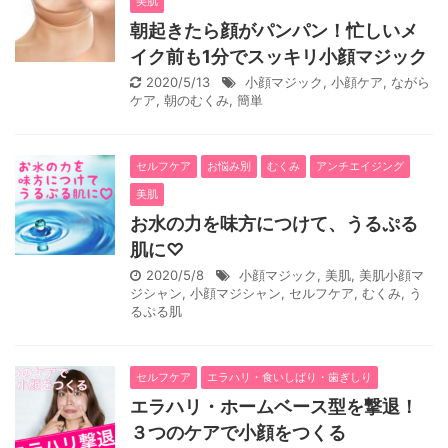
美肌
朝起きたら顔がパンパン！忙しいメ
イク前も1分でスッキリ小顔マジック
2020/5/13
小顔マジック
,
小顔ケア
,
ながら
ケア
,
朝のむくみ
,
簡単
セルフケア
お悩み別
むくみ
アンチエイジング
美肌
お水の力を味方につけて、うるぷる
肌に♡
2020/5/8
小顔マジック
,
美肌
,
美肌小顔マ
ジシャン
,
小顔マジシャン
,
セルフケア
,
むくみ
,
う
るぷる肌
セルフケア
エラハリ・食いしばり・歯ぎしり
エラハリ・ホームベース型を撃退！
３つのケアで小顔をつくる