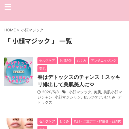
HOME
>
小顔マジック
「 小顔マジック 」 一覧
セルフケア
お悩み別
むくみ
アンチエイジング
美肌
春はデトックスのチャンス！スッキ
リ排出して美肌美人に♡
2020/5/8
小顔マジック
,
美肌
,
美肌小顔マ
ジシャン
,
小顔マジシャン
,
セルフケア
,
むくみ
,
デ
トックス
セルフケア
むくみ
丸顔・二重アゴ・顔痩せ・顔の肉