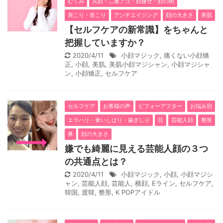
むくみ
丸顔・二重アゴ・顔痩せ・顔の肉
肩こり・首こり
アンチエイジング
顔の大きさ
美肌
【セルフケアの新常識】をちゃんと
把握していますか？
2020/4/11
小顔マジック
,
痛くない小顔矯
正
,
小顔
,
美肌
,
美肌小顔マジシャン
,
小顔マジシャ
ン
,
小顔矯正
,
セルフケア
セルフケア
お客様の声
ビフォーアフター
お悩み別
エラハリ・食いしばり・歯ぎしり
目
芸能人顔
整形
鼻
顔の大きさ
嫌でも綺麗に見える芸能人顔の３つ
の共通点とは？
2020/4/11
小顔マジック
,
小顔
,
小顔マジシ
ャン
,
芸能人顔
,
芸能人
,
横顔
,
Eライン
,
セルフケア
,
韓国
,
渡韓
,
整形
,
K POPアイドル