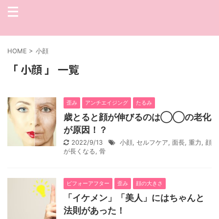
HOME
>
小顔
「 小顔 」 一覧
歪み
アンチエイジング
たるみ
歳とると顔が伸びるのは◯◯の老化
が原因！？
2022/9/13
小顔
,
セルフケア
,
面長
,
重力
,
顔
が長くなる
,
骨
ビフォーアフター
歪み
顔の大きさ
「イケメン」「美人」にはちゃんと
法則があった！