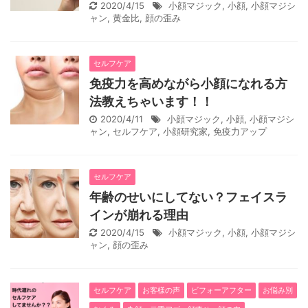
2020/4/15
小顔マジック
,
小顔
,
小顔マジシ
ャン
,
黄金比
,
顔の歪み
セルフケア
免疫力を高めながら小顔になれる方
法教えちゃいます！！
2020/4/11
小顔マジック
,
小顔
,
小顔マジシ
ャン
,
セルフケア
,
小顔研究家
,
免疫力アップ
セルフケア
年齢のせいにしてない？フェイスラ
インが崩れる理由
2020/4/15
小顔マジック
,
小顔
,
小顔マジシ
ャン
,
顔の歪み
セルフケア
お客様の声
ビフォーアフター
お悩み別