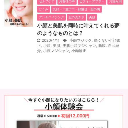
セルフケア
お客様の声
ビフォーアフター
お悩み別
むくみ
丸顔・二重アゴ・顔痩せ・顔の肉
アンチエイジング
顔の大きさ
美肌
小顔と美肌を同時に叶えてくれる夢
のようなものとは？
2020/4/11
小顔マジック
,
痛くない小顔矯
正
,
小顔
,
美肌
,
美肌小顔マジシャン
,
筋膜
,
自己紹
介
,
小顔マジシャン
,
小顔矯正