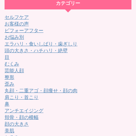
カテゴリー
セルフケア
お客様の声
ビフォーアフター
お悩み別
エラハリ・食いしばり・歯ぎしり
頭の大きさ・ハチハリ・絶壁
目
むくみ
芸能人顔
整形
歪み
丸顔・二重アゴ・顔痩せ・顔の肉
肩こり・首こり
鼻
アンチエイジング
頬骨・顔の横幅
顔の大きさ
美肌